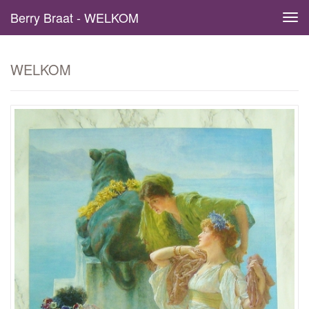
Berry Braat - WELKOM
Tog
navi
WELKOM