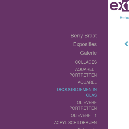
Behee
Berry Braat
Exposities
Galerie
COLLAGES
AQUAREL -
PORTRETTEN
AQUAREL
DROOGBLOEMEN IN
GLAS
OLIEVERF
PORTRETTEN
OLIEVERF - 1
ACRYL SCHILDERIJEN