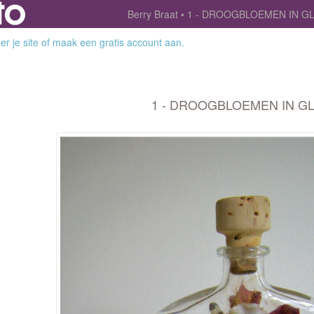
Berry Braat
1 - DROOGBLOEMEN IN G
r je site
of
maak een gratis account aan
.
1 - DROOGBLOEMEN IN G